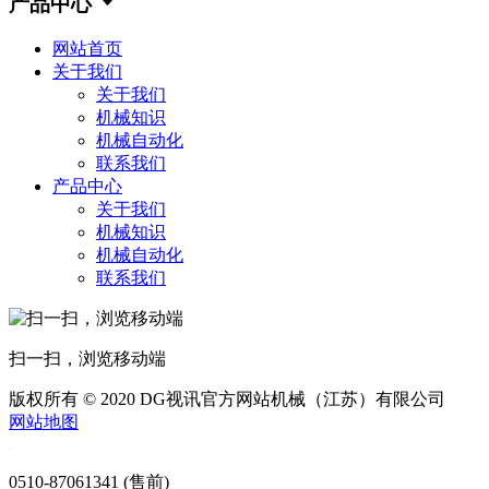
产品中心
网站首页
关于我们
关于我们
机械知识
机械自动化
联系我们
产品中心
关于我们
机械知识
机械自动化
联系我们
扫一扫，浏览移动端
版权所有 © 2020 DG视讯官方网站机械（江苏）有限公司
网站地图
0510-87061341 (售前)