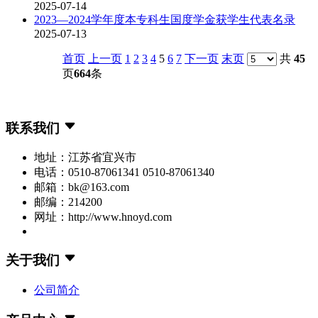
2025-07-14
2023—2024学年度本专科生国度学金获学生代表名录
2025-07-13
首页
上一页
1
2
3
4
5
6
7
下一页
末页
共
45
页
664
条
联系我们
地址：江苏省宜兴市
电话：0510-87061341 0510-87061340
邮箱：bk@163.com
邮编：214200
网址：http://www.hnoyd.com
关于我们
公司简介